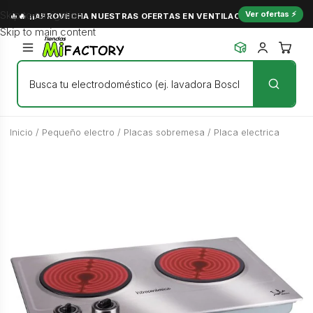
Skip to navigation
Ver ofertas ⚡
🔥🔥 ¡¡APROVECHA NUESTRAS OFERTAS EN VENTILACIÓN Y NO PASES C
Skip to main content
Inicio
/
Pequeño electro
/
Placas sobremesa
/
Placa electrica