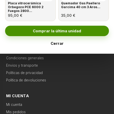
Placa vitrocerámica
Quemador Gas Paellero
Hornos
aire acondicionado
microondas encastrable
Orbegozo PCE 6000 2
Garcima 40 cm 3 Aros…
Fuegos 2800…
Pequeño Electrodoméstico
›
Gran
95,00
€
35,00
€
electro
Aire Acondicionado
Categorías relacionadas
›
Pequeño
Comprar la última unidad
ATENCIÓN AL CLIENTE
Movilidad eléctrica
Accesorios
electro
Cerrar
Contacto
›
Climatización
Agua caliente
Televisión
Aviso Legal
Condiciones generales
›
Agua
Envios y transporte
Calefacción
Telefonía
caliente
Políticas de privacidad
›
Política de devoluciones
Sonido
Gran electro
Sonido
›
MI CUENTA
Televisión
Productos recomendados
Mi cuenta
›
Mis pedidos
Telefonía