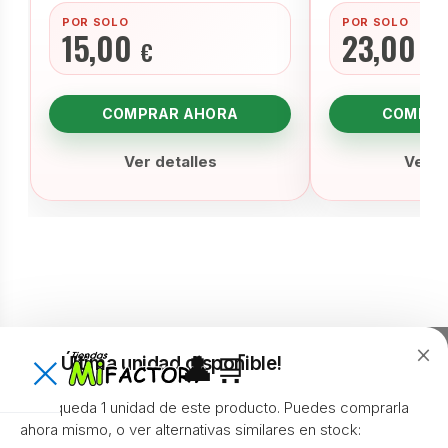
POR SOLO
POR SOLO
15,00
23,00
€
€
COMPRAR AHORA
COMPRA
Ver detalles
Ver d
×
×
👤
🛒
¡Última unidad disponible!
⚡
Encuentra lo que necesitas en
×
Envíos rápidos
Devolución 30 días
Solo queda 1 unidad de este producto. Puedes comprarla
segundos
ahora mismo, o ver alternativas similares en stock:
Busca productos, categorías, marcas, ofertas y
Garantía oficial de 3