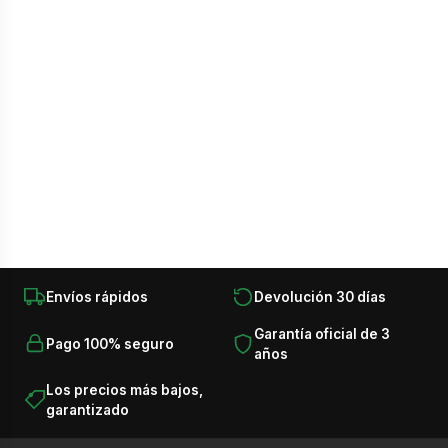
›
Movilidad eléctrica
Accesorios
electro
›
Climatización
Agua caliente
Televisión
›
Agua
Calefacción
Telefonía
caliente
›
Sonido
Gran electro
Sonido
›
Televisión
Productos recomendados
Envíos rápidos
Devolución 30 días
›
Telefonía
Garantía oficial de 3
Pago 100% seguro
años
›
Calefacción
Los precios más bajos,
garantizado
›
Movilidad