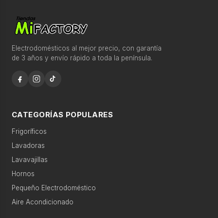
eléctrica
›
Accesorios
Electrodomésticos al mejor precio, con garantía
›
de 3 años y envío rápido a toda la península.
Descanso
CATEGORÍAS POPULARES
Oferta
En stock
Frigoríficos
Microondas Nevir NVR-6226M 20 L 700 W Tirador Blanco
Lavadoras
SKU: NVR-6226M
Lavavajillas
48,00
€
44,00
€
Hornos
Ver producto
Pequeño Electrodoméstico
Aire Acondicionado