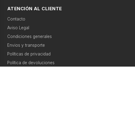
ATENCIÓN AL CLIENTE
Contacto
Aviso Legal
Condiciones generales
Envios y transporte
Políticas de privacidad
Política de devoluciones
MI CUENTA
Mi cuenta
Mis pedidos
Lista de deseos
Comparar productos
Seguimiento de pedido