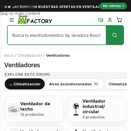
Skip to navigation
Ver ofertas ⚡
🔥🔥 ¡¡APROVECHA NUESTRAS OFERTAS EN VENTILACIÓN Y NO PASES C
Skip to main content
Inicio
/
Climatización
/
Ventiladores
Ventiladores
EXPLORA ESTE GRUPO
←
Climatización
Aires acondicionados
Climatizad
10
Ventilador
Ventilador de
industrial/
techo
circular
12 productos
2 productos