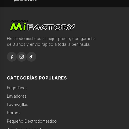
o
d
⌕
a
s
l
Recomendaciones para comprar más rápido
a
Electrodomésticos al mejor precio, con garantía
de 3 años y envío rápido a toda la península.
s
c
Ofertas destacadas esta semana
a
Descubre productos seleccionados con disponibilidad
t
y precio competitivo.
e
CATEGORÍAS POPULARES
g
Frigoríficos
Búsquedas populares
o
Lavadoras
r
lavadora 9kg
frigorífico no frost
í
Lavavajillas
a
Hornos
lavavajillas integrable
horno pirolítico
s
Pequeño Electrodoméstico
aire acondicionado
microondas encastrable