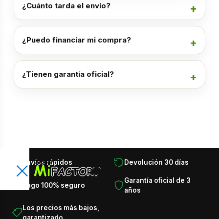
¿Cuánto tarda el envío?
¿Puedo financiar mi compra?
¿Tienen garantía oficial?
×
Envíos rápidos
Devolución 30 días
👤
🛒
Encuentra lo que necesitas en
×
Garantía oficial de 3
Pago 100% seguro
segundos
años
Busca productos, categorías, marcas, ofertas y
T
Los precios más bajos,
recomendaciones.
garantizado