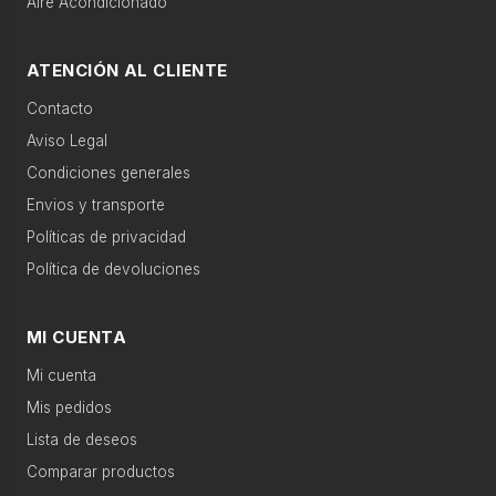
Aire Acondicionado
›
Gran
electro
Categorías relacionadas
ATENCIÓN AL CLIENTE
›
Pequeño
Contacto
Movilidad eléctrica
Accesorios
electro
Aviso Legal
›
Condiciones generales
Climatización
Agua caliente
Televisión
Envios y transporte
Políticas de privacidad
›
Agua
Calefacción
Telefonía
caliente
Política de devoluciones
›
Sonido
Gran electro
Sonido
MI CUENTA
Mi cuenta
›
Televisión
Productos recomendados
Mis pedidos
Lista de deseos
›
Telefonía
Comparar productos