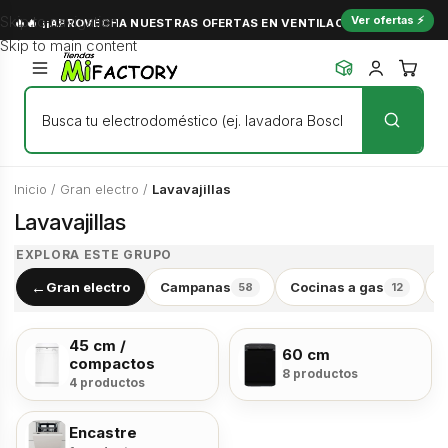
Skip to navigation
Ver ofertas ⚡
🔥🔥 ¡¡APROVECHA NUESTRAS OFERTAS EN VENTILACIÓN Y NO PASES C
Skip to main content
Inicio
/
Gran electro
/
Lavavajillas
Lavavajillas
EXPLORA ESTE GRUPO
←
Gran electro
Campanas
Cocinas a gas
C
58
12
45 cm /
60 cm
compactos
8 productos
4 productos
Encastre