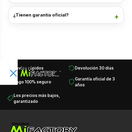
¿Tienen garantía oficial?
×
Envíos rápidos
Devolución 30 días
👤
🛒
Encuentra lo que necesitas en
×
Garantía oficial de 3
Pago 100% seguro
segundos
años
Busca productos, categorías, marcas, ofertas y
T
Los precios más bajos,
recomendaciones.
garantizado
o
d
⌕
a
s