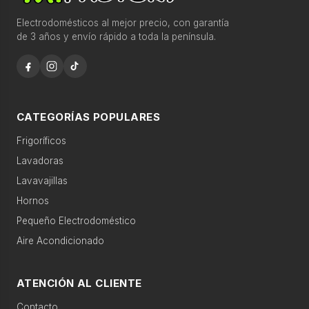
l
Recomendaciones para comprar más rápido
a
Electrodomésticos al mejor precio, con garantía
de 3 años y envío rápido a toda la península.
s
c
Ofertas destacadas esta semana
a
Descubre productos seleccionados con disponibilidad
t
y precio competitivo.
e
CATEGORÍAS POPULARES
g
Frigoríficos
Búsquedas populares
o
Lavadoras
r
lavadora 9kg
frigorífico no frost
í
Lavavajillas
a
Hornos
lavavajillas integrable
horno pirolítico
s
Pequeño Electrodoméstico
aire acondicionado
microondas encastrable
Aire Acondicionado
›
Gran
electro
Categorías relacionadas
ATENCIÓN AL CLIENTE
Pequeño
Contacto