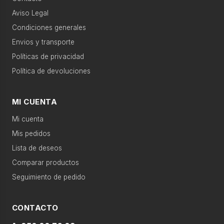
›
Movilidad eléctrica
Accesorios
electro
Aviso Legal
›
Condiciones generales
Climatización
Agua caliente
Televisión
Envios y transporte
Políticas de privacidad
›
Agua
Calefacción
Telefonía
caliente
Política de devoluciones
›
Sonido
Gran electro
Sonido
MI CUENTA
Mi cuenta
›
Televisión
Productos recomendados
Mis pedidos
Lista de deseos
›
Telefonía
Comparar productos
Seguimiento de pedido
›
Calefacción
CONTACTO
›
Movilidad