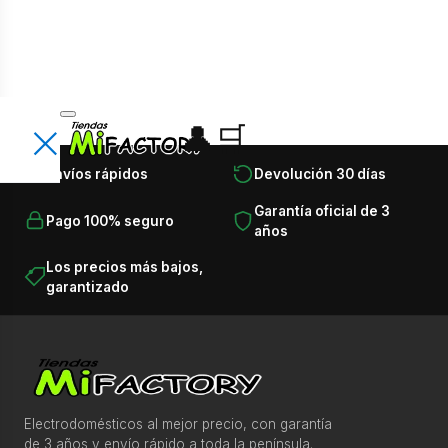
×
👤
🛒
Encuentra lo que necesitas en
×
Envíos rápidos
Devolución 30 días
segundos
Busca productos, categorías, marcas, ofertas y
Garantía oficial de 3
T
Pago 100% seguro
recomendaciones.
años
o
d
Los precios más bajos,
⌕
garantizado
a
s
l
Recomendaciones para comprar más rápido
a
s
c
Electrodomésticos al mejor precio, con garantía
Ofertas destacadas esta semana
de 3 años y envío rápido a toda la península.