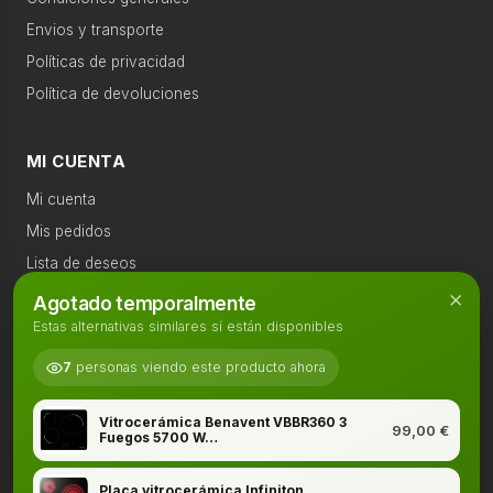
›
Agua
Envios y transporte
Calefacción
Telefonía
caliente
Políticas de privacidad
›
Política de devoluciones
Sonido
Gran electro
Sonido
›
MI CUENTA
Televisión
Productos recomendados
Mi cuenta
›
Mis pedidos
Telefonía
Lista de deseos
›
×
Comparar productos
Agotado temporalmente
Calefacción
Seguimiento de pedido
Estas alternativas similares sí están disponibles
›
Movilidad
7
personas viendo este producto ahora
eléctrica
CONTACTO
Vitrocerámica Benavent VBBR360 3
›
99,00
€
958 88 76 83
Fuegos 5700 W…
Accesorios
WhatsApp
Placa vitrocerámica Infiniton