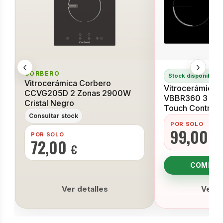
‹
›
CORBERO
Stock disponible
Vitrocerámica Corbero
Vitrocerámica 
CCVG205D 2 Zonas 2900W
VBBR360 3 Fu
Cristal Negro
Touch Control
Consultar stock
POR SOLO
99,00
POR SOLO
€
72,00
€
COMPRA
Ver detalles
Ver d