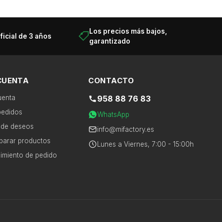
Los precios más bajos,
ficial de 3 años
garantizado
CUENTA
CONTACTO
uenta
958 88 76 83
pedidos
×
WhatsApp
a de deseos
info@mifactory.es
arar productos
Lunes a Viernes, 7:00 - 15:00h
imiento de pedido