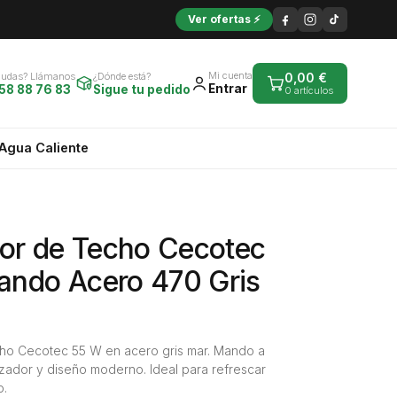
Ver ofertas ⚡
Mi cuenta
Dudas? Llámanos
¿Dónde está?
0,00
€
Entrar
58 88 76 83
Sigue tu pedido
0 artículos
Agua Caliente
dor de Techo Cecotec
ndo Acero 470 Gris
cho Cecotec 55 W en acero gris mar. Mando a
izador y diseño moderno. Ideal para refrescar
o.