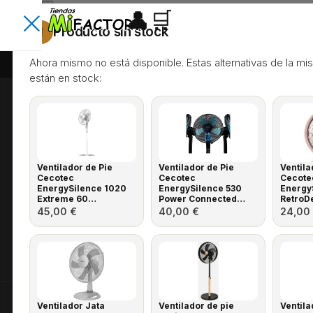
×
👤
🛒
Producto sin stock
!
Envíos rápidos
Devolución 30 dí
Ahora mismo no está disponible. Estas alternativas de la mis
T
están en stock:
o
d
a
s
Electrodomésticos al mejor precio, con garantía
Encuentra lo que neces
l
Ventilador de Pie
de 3 años y envío rápido a toda la península.
Ventilador de Pie
Ventil
Cecotec
Cecotec
Cecote
a
Busca productos, categorías, marcas, ofertas y
EnergySilence 1020
EnergySilence 530
Energy
Extreme 60…
Power Connected…
RetroD
s
45,00
€
40,00
€
24,00
c
⌕
a
t
e
g
Recomendaciones para comprar más r
Formas de pago:
VISA
Mastercard
Bizum
Ventilador Jata
Ventilador de pie
Ventila