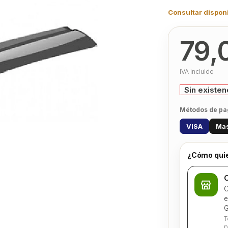
Consultar disponi
79,
IVA incluido
Sin existen
Métodos de pa
VISA
Mas
¿Cómo quie
C
C
e
G
T
p