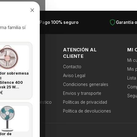
×
as
Pago 100% seguro
Garantía o
ma familia sí
CATEGORÍAS
ATENCIÓN AL
MI 
POPULARES
CLIENTE
Mi c
Frigoríficos
Contacto
itas en segundos
Mis 
ador sobremesa
Lavadoras
Aviso Legal
c
List
 recomendaciones.
Silence 400
Lavavajillas
Condiciones generales
Comp
esk 25 W…
€
Hornos
Envios y transporte
Segu
Pequeño Electrodoméstico
Políticas de privacidad
Aire Acondicionado
Política de devoluciones
ápido
dor de