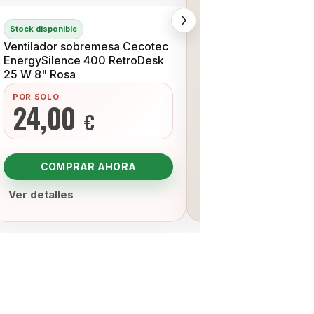
›
Ventilador Jata VP3
Stock disponible
Mando a Distancia
Ventilador sobremesa Cecotec
Temporizador Blanc
EnergySilence 400 RetroDesk
Consultar stock
25 W 8" Rosa
POR SOLO
POR SOLO
24,00
24,00
€
€
COMPRAR AHORA
Ver detalles
Ver detalles