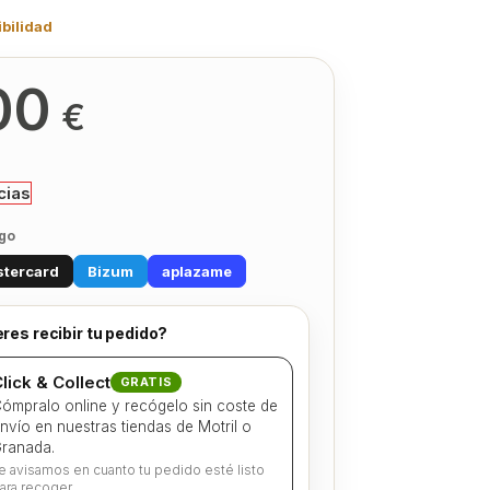
bilidad
00
€
cias
go
tercard
Bizum
aplazame
res recibir tu pedido?
lick & Collect
GRATIS
ómpralo online y recógelo sin coste de
nvío en nuestras tiendas de Motril o
ranada.
e avisamos en cuanto tu pedido esté listo
ara recoger.