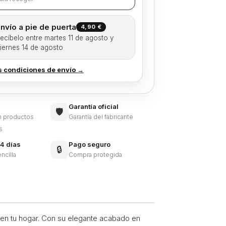
nvío a pie de puerta
4,90 €
ecíbelo entre martes 11 de agosto y
iernes 14 de agosto
s condiciones de envío →
Garantía oficial
🛡️
en productos
Garantía del fabricante
s
4 días
Pago seguro
🔒
ncilla
Compra protegida
t en tu hogar. Con su elegante acabado en