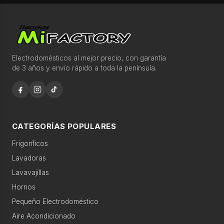
s
l
Recomendaciones para comprar más rápido
a
s
c
Electrodomésticos al mejor precio, con garantía
Ofertas destacadas esta semana
de 3 años y envío rápido a toda la península.
a
Descubre productos seleccionados con disponibilidad
t
y precio competitivo.
e
g
Búsquedas populares
o
CATEGORÍAS POPULARES
r
Frigoríficos
lavadora 9kg
frigorífico no frost
í
Lavadoras
a
lavavajillas integrable
horno pirolítico
Lavavajillas
s
Hornos
aire acondicionado
microondas encastrable
Pequeño Electrodoméstico
›
Gran
electro
Aire Acondicionado
Categorías relacionadas