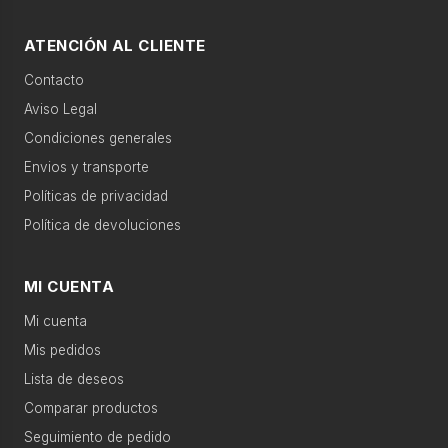
›
Pequeño
ATENCIÓN AL CLIENTE
Movilidad eléctrica
Accesorios
electro
Contacto
›
Climatización
Agua caliente
Televisión
Aviso Legal
Condiciones generales
›
Agua
Envios y transporte
Calefacción
Telefonía
caliente
Políticas de privacidad
›
Política de devoluciones
Sonido
Gran electro
Sonido
›
MI CUENTA
Televisión
Productos recomendados
Mi cuenta
›
Mis pedidos
Telefonía
Lista de deseos
›
Comparar productos
Calefacción
Seguimiento de pedido