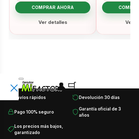
COMPRAR AHORA
COMPRA
Ver detalles
Ver d
×
👤
🛒
Encuentra lo que necesitas en
×
Envíos rápidos
Devolución 30 días
segundos
Busca productos, categorías, marcas, ofertas y
Garantía oficial de 3
T
Pago 100% seguro
recomendaciones.
años
o
d
Los precios más bajos,
⌕
garantizado
a