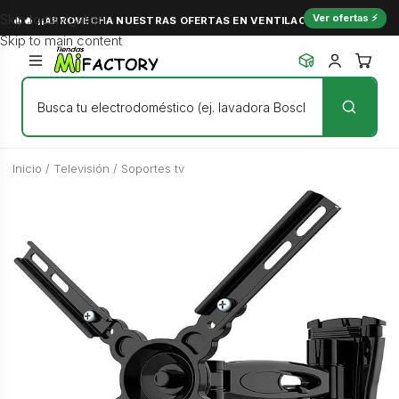
Skip to navigation
Ver ofertas ⚡
🔥🔥 ¡¡APROVECHA NUESTRAS OFERTAS EN VENTILACIÓN Y NO PASES C
Skip to main content
Inicio
/
Televisión
/
Soportes tv