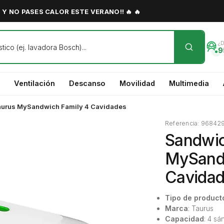
Y NO PASES CALOR ESTE VERANO!! 🔥 🔥
¿
9
Ventilación
Descanso
Movilidad
Multimedia
aurus MySandwich Family 4 Cavidades
Referencia: 96842
Sandwic
MySand
Cavida
Tipo de product
Marca
: Taurus
Capacidad
: 4 s