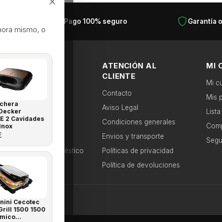
×
as
Pago 100% seguro
Garantía o
hora mismo, o
CATEGORÍAS
ATENCIÓN AL
MI 
POPULARES
CLIENTE
Mi c
Frigoríficos
Contacto
itas en segundos
Mis 
chera
Lavadoras
Aviso Legal
Decker
List
 recomendaciones.
E 2 Cavidades
Lavavajillas
Condiciones generales
Comp
Inox
€
Hornos
Envios y transporte
Segu
Pequeño Electrodoméstico
Políticas de privacidad
Aire Acondicionado
Política de devoluciones
ápido
anini Cecotec
rill 1500 1500
ámico…