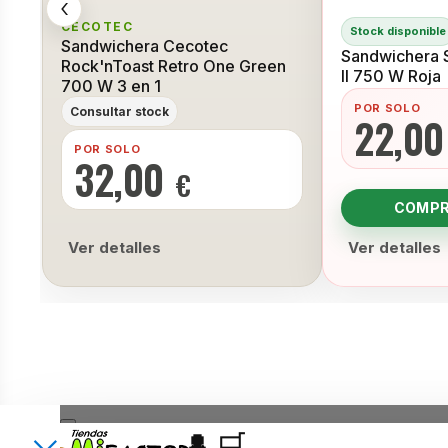
‹
CECOTEC
Stock disponible
Sandwichera Cecotec
Sandwichera S
Rock'nToast Retro One Green
II 750 W Roja
700 W 3 en 1
POR SOLO
Consultar stock
22,0
POR SOLO
32,00
€
COMPR
Ver detalles
Ver detalles
×
👤
🛒