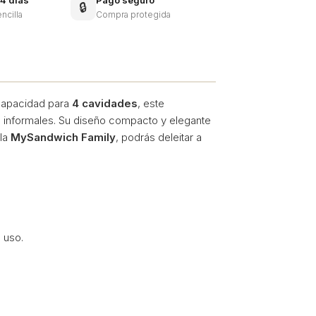
4 días
Pago seguro
🔒
ncilla
Compra protegida
 capacidad para
4 cavidades
, este
s informales. Su diseño compacto y elegante
 la
MySandwich Family
, podrás deleitar a
 uso.