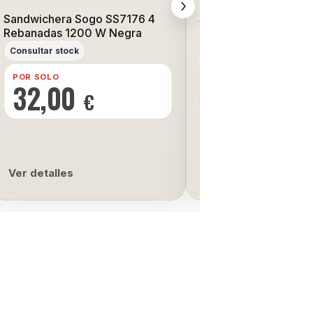
›
Sandwichera Sogo SS7176 4
Sandwichera TM 2 C
Rebanadas 1200 W Negra
Negra/Inox
Consultar stock
Consultar stock
POR SOLO
POR SOLO
32,00
16,00
€
€
Ver detalles
Ver detalles