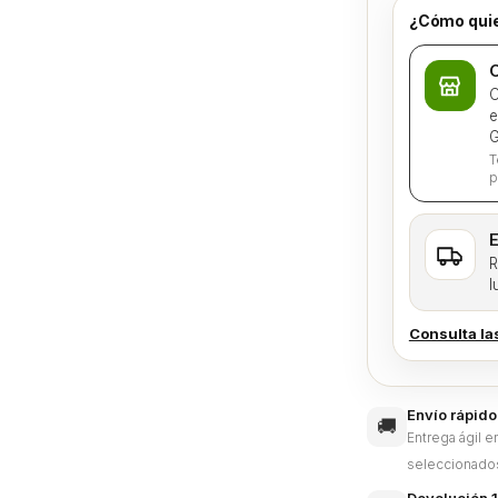
¿Cómo quie
C
C
e
G
T
p
E
R
l
Consulta la
Envío rápido
🚚
Entrega ágil 
seleccionado