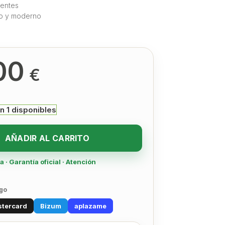
rentes
o y moderno
00
€
n 1 disponibles
AÑADIR AL CARRITO
· Garantía oficial · Atención
go
tercard
Bizum
aplazame