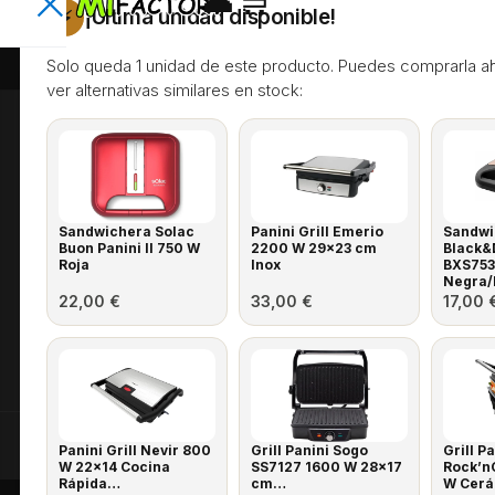
¡Última unidad disponible!
⚡
Envíos rápidos
Devolución 30 dí
Solo queda 1 unidad de este producto. Puedes comprarla a
T
ver alternativas similares en stock:
o
d
a
s
Electrodomésticos al mejor precio, con garantía
Encuentra lo que neces
l
Sandwichera Solac
de 3 años y envío rápido a toda la península.
Panini Grill Emerio
Sandwi
Buon Panini II 750 W
2200 W 29x23 cm
Black&
a
Busca productos, categorías, marcas, ofertas y
Roja
Inox
BXS753
Negra/
s
22,00
€
33,00
€
17,00
c
⌕
a
t
e
g
Recomendaciones para comprar más r
Formas de pago:
VISA
Mastercard
Bizum
Panini Grill Nevir 800
Grill Panini Sogo
Grill P
o
W 22x14 Cocina
SS7127 1600 W 28x17
Rock’nG
Rápida…
cm…
W Cer
r