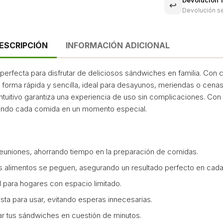
Devolución 1
↩️
Devolución se
ESCRIPCIÓN
INFORMACIÓN ADICIONAL
 perfecta para disfrutar de deliciosos sándwiches en familia. Con
 forma rápida y sencilla, ideal para desayunos, meriendas o cena
ntuitivo garantiza una experiencia de uso sin complicaciones. Con
tiendo cada comida en un momento especial.
o reuniones, ahorrando tiempo en la preparación de comidas.
e los alimentos se peguen, asegurando un resultado perfecto en cada
l para hogares con espacio limitado.
ista para usar, evitando esperas innecesarias.
rar tus sándwiches en cuestión de minutos.