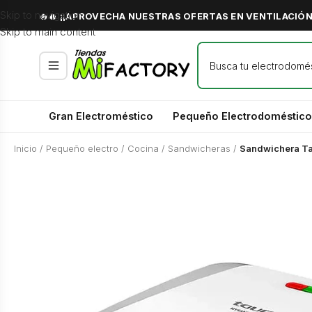
Skip to navigation
🔥🔥 ¡¡APROVECHA NUESTRAS OFERTAS EN VENTILACIÓN 
Skip to main content
Gran Electroméstico
Pequeño Electrodoméstico
Inicio
/
Pequeño electro
/
Cocina
/
Sandwicheras
/
Sandwichera T