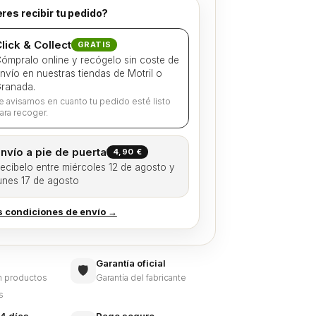
res recibir tu pedido?
lick & Collect
GRATIS
ómpralo online y recógelo sin coste de
nvío en nuestras tiendas de Motril o
ranada.
e avisamos en cuanto tu pedido esté listo
ara recoger.
nvío a pie de puerta
4,90 €
ecíbelo entre miércoles 12 de agosto y
unes 17 de agosto
s condiciones de envío →
Garantía oficial
🛡️
en productos
Garantía del fabricante
s