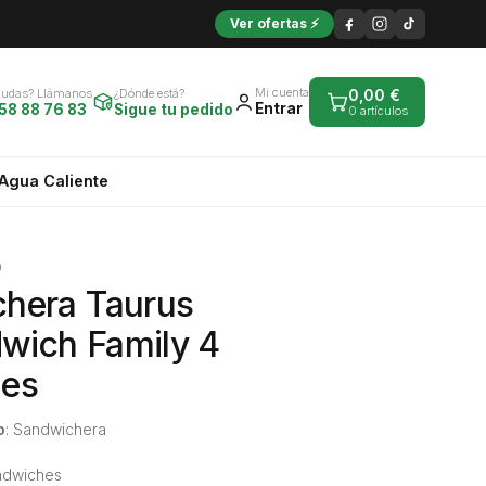
Ver ofertas ⚡
Mi cuenta
Dudas? Llámanos
¿Dónde está?
0,00
€
Entrar
58 88 76 83
Sigue tu pedido
0 artículos
Agua Caliente
9
hera Taurus
wich Family 4
des
o
: Sandwichera
ándwiches