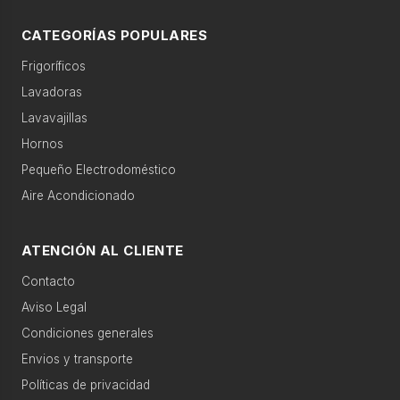
g
Búsquedas populares
o
CATEGORÍAS POPULARES
r
Frigoríficos
lavadora 9kg
frigorífico no frost
í
Lavadoras
a
lavavajillas integrable
horno pirolítico
Lavavajillas
s
Hornos
aire acondicionado
microondas encastrable
Pequeño Electrodoméstico
›
Gran
electro
Aire Acondicionado
Categorías relacionadas
›
Pequeño
ATENCIÓN AL CLIENTE
Movilidad eléctrica
Accesorios
electro
Contacto
›
Climatización
Agua caliente
Televisión
Aviso Legal
Condiciones generales
›
Agua
Envios y transporte
Calefacción
Telefonía
caliente
Políticas de privacidad