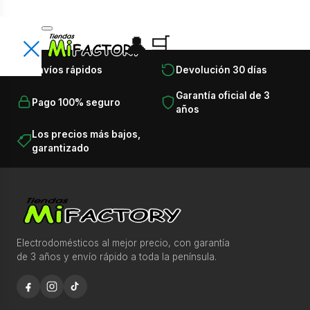
×
👤
🛒
Encuentra lo que necesitas en
×
Envíos rápidos
Devolución 30 días
segundos
Busca productos, categorías, marcas, ofertas y
Garantía oficial de 3
T
Pago 100% seguro
recomendaciones.
años
o
d
Los precios más bajos,
⌕
garantizado
a
s
l
Recomendaciones para comprar más rápido
a
s
c
Electrodomésticos al mejor precio, con garantía
Ofertas destacadas esta semana
de 3 años y envío rápido a toda la península.
a
Descubre productos seleccionados con disponibilidad
t
y precio competitivo.
e