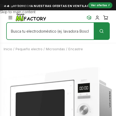
Skip to navigation
Ver ofertas ⚡
🔥🔥 ¡¡APROVECHA NUESTRAS OFERTAS EN VENTILACIÓN Y NO PASES C
Skip to main content
Inicio
/
Pequeño electro
/
Microondas
/
Encastre