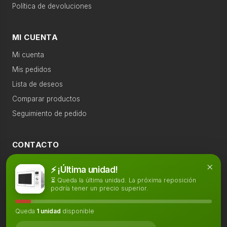
›
Política de devoluciones
Sonido
Gran electro
Sonido
›
MI CUENTA
Televisión
Productos recomendados
Mi cuenta
›
Mis pedidos
Telefonía
Lista de deseos
›
Comparar productos
Calefacción
Seguimiento de pedido
›
Movilidad
eléctrica
CONTACTO
›
958 88 76 83
×
Accesorios
⚡ ¡Última unidad!
WhatsApp
⏳ Queda la última unidad. La próxima reposición
podría tener un precio superior.
›
info@mifactory.es
Descanso
Lunes a Viernes, 7:00 - 15:00h
Queda
1 unidad
disponible