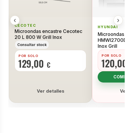
‹
›
CECOTEC
HYUNDAI
Microondas encastre Cecotec
Microondas Enc
20 L 800 W Grill Inox
HMWI2700DGX 
Consultar stock
Inox Grill
POR SOLO
POR SOLO
120,00
129,00
€
COMPRA
Ver detalles
Ver d