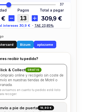
go
tercard
Bizum
aplazame
res recibir tu pedido?
lick & Collect
GRATIS
ómpralo online y recógelo sin coste de
nvío en nuestras tiendas de Motril o
ranada.
e avisamos en cuanto tu pedido esté listo
ara recoger.
nvío a pie de puerta
19,90 €