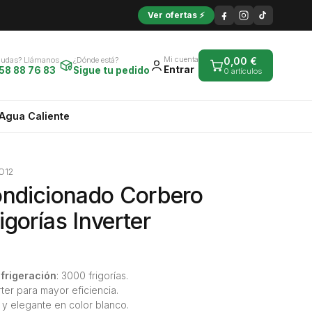
Ver ofertas ⚡
Mi cuenta
Dudas? Llámanos
¿Dónde está?
0,00
€
Entrar
58 88 76 83
Sigue tu pedido
0 artículos
Agua Caliente
O12
ondicionado Corbero
gorías Inverter
frigeración
: 3000 frigorías.
rter para mayor eficiencia.
y elegante en color blanco.