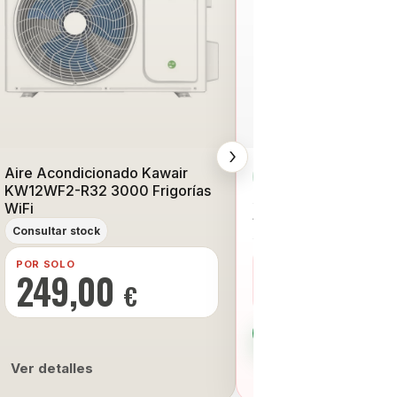
›
Aire Acondicionado Kawair
Stock disponible
KW12WF2-R32 3000 Frigorías
Aire Acondicionado In
WiFi
SPTTN12A3 3000 Fri
Consultar stock
A+++ WiFi Negro
POR SOLO
POR SOLO
449,00
249,00
€
€
COMPRAR AH
Ver detalles
Ver detalles