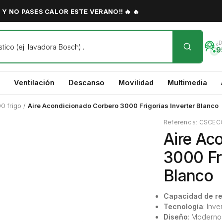
Y NO PASES CALOR ESTE VERANO!! 🔥 🔥
¿
9
Ventilación
Descanso
Movilidad
Multimedia
0 frigo
/
Aire Acondicionado Corbero 3000 Frigorías Inverter Blanco
Referencia: CSCEC
Aire Ac
3000 Fri
Blanco
Capacidad de re
Tecnología
: Inve
Diseño
: Moderno 