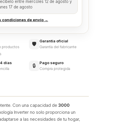
ecíbelo entre miércoles 12 de agosto y
unes 17 de agosto
s condiciones de envío →
Garantía oficial
🛡️
en productos
Garantía del fabricante
s
4 días
Pago seguro
🔒
ncilla
Compra protegida
potente. Con una capacidad de
3000
ología Inverter no solo proporciona un
 adaptarse a las necesidades de tu hogar,