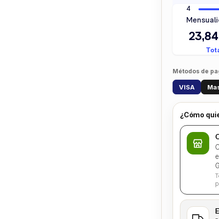
Métodos de pa
VISA
Mas
¿Cómo quie
C
C
e
G
T
p
E