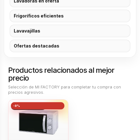
Lavadoras en oferta
Frigoríficos eficientes
Lavavajillas
Ofertas destacadas
Productos relacionados al mejor
precio
Selección de MI FACTORY para completar tu compra con
precios agresivos.
-8%
MEJOR PRECIO👌🏻