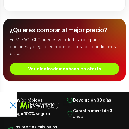
¿Quieres comprar al mejor precio?
En MI FACTORY puedes ver ofertas, comparar
opciones y elegir electrodomésticos con condiciones
claras.
Ver electrodomésticos en oferta
×
Envíos rápidos
Devolución 30 días
👤
🛒
Encuentra lo que necesitas en
×
Garantía oficial de 3
Pago 100% seguro
segundos
años
Busca productos, categorías, marcas, ofertas y
T
Los precios más bajos,
recomendaciones.