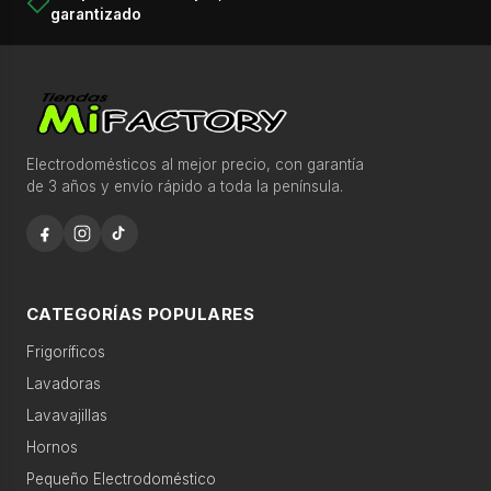
garantizado
o
d
⌕
a
s
l
Recomendaciones para comprar más rápido
a
Electrodomésticos al mejor precio, con garantía
de 3 años y envío rápido a toda la península.
s
c
Ofertas destacadas esta semana
a
Descubre productos seleccionados con disponibilidad
t
y precio competitivo.
e
CATEGORÍAS POPULARES
g
Frigoríficos
Búsquedas populares
o
Lavadoras
r
lavadora 9kg
frigorífico no frost
í
Lavavajillas
a
Hornos
lavavajillas integrable
horno pirolítico
s
Pequeño Electrodoméstico