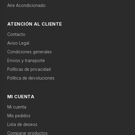
aire acondicionado
microondas encastrable
Aire Acondicionado
›
Gran
electro
Categorías relacionadas
ATENCIÓN AL CLIENTE
›
Pequeño
Contacto
Movilidad eléctrica
Accesorios
electro
Aviso Legal
›
Condiciones generales
Climatización
Agua caliente
Televisión
Envios y transporte
Políticas de privacidad
›
Agua
Calefacción
Telefonía
caliente
Política de devoluciones
›
Sonido
Gran electro
Sonido
MI CUENTA
Mi cuenta
›
Televisión
Productos recomendados
Mis pedidos
Lista de deseos
›
Telefonía
Comparar productos