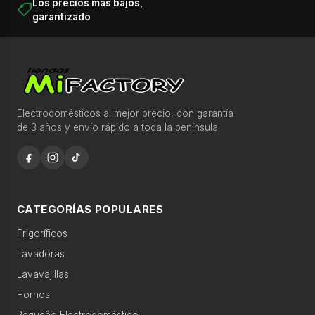
T
Los precios más bajos,
recomendaciones.
garantizado
o
d
⌕
a
s
l
Recomendaciones para comprar más rápido
a
Electrodomésticos al mejor precio, con garantía
de 3 años y envío rápido a toda la península.
s
c
Ofertas destacadas esta semana
a
Descubre productos seleccionados con disponibilidad
t
y precio competitivo.
e
CATEGORÍAS POPULARES
g
Frigoríficos
Búsquedas populares
o
Lavadoras
r
lavadora 9kg
frigorífico no frost
í
Lavavajillas
a
Hornos
lavavajillas integrable
horno pirolítico