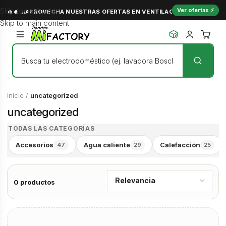
Skip to navigation
Ver ofertas ⚡
🔥🔥 ¡¡APROVECHA NUESTRAS OFERTAS EN VENTILACIÓN Y NO PASES C
Skip to main content
Inicio
/
uncategorized
uncategorized
TODAS LAS CATEGORÍAS
Accesorios
Agua caliente
Calefacción
47
29
25
0 productos