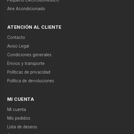
s
Pequeño Electrodoméstico
aire acondicionado
microondas encastrable
Aire Acondicionado
›
Gran
electro
Categorías relacionadas
ATENCIÓN AL CLIENTE
›
Pequeño
Contacto
Movilidad eléctrica
Accesorios
electro
Aviso Legal
›
Condiciones generales
Climatización
Agua caliente
Televisión
Envios y transporte
Políticas de privacidad
›
Agua
Calefacción
Telefonía
caliente
Política de devoluciones
›
Sonido
Gran electro
Sonido
MI CUENTA
Mi cuenta
›
Televisión
Productos recomendados
Mis pedidos
Lista de deseos
Telefonía