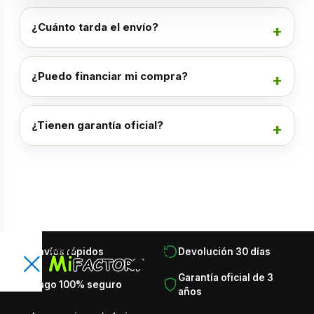
¿Cuánto tarda el envío?
¿Puedo financiar mi compra?
¿Tienen garantía oficial?
×
Envíos rápidos
Devolución 30 días
👤
🛒
Encuentra lo que necesitas en
×
Garantía oficial de 3
Pago 100% seguro
segundos
años
Busca productos, categorías, marcas, ofertas y