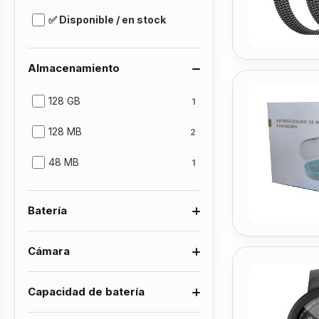
✅ Disponible / en stock
Almacenamiento
128 GB
1
128 MB
2
48 MB
1
Batería
Cámara
Capacidad de batería