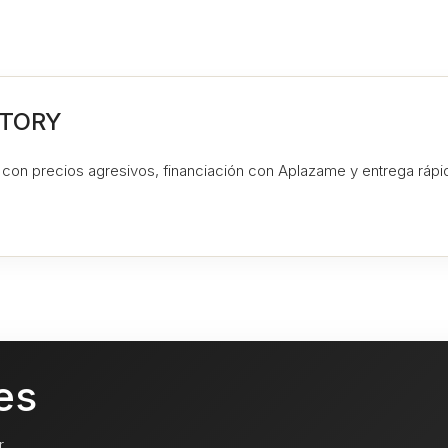
CTORY
on precios agresivos, financiación con Aplazame y entrega rápida.
es
.