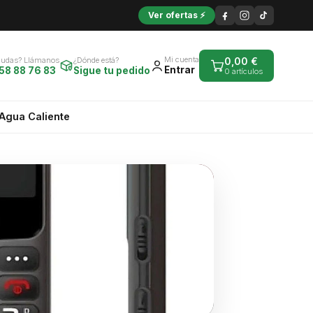
Ver ofertas ⚡
Mi cuenta
Dudas? Llámanos
¿Dónde está?
0,00
€
Entrar
58 88 76 83
Sigue tu pedido
0 artículos
Agua Caliente