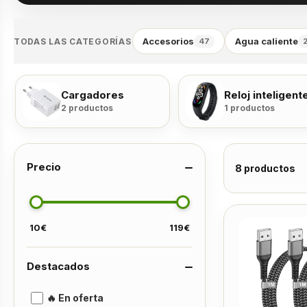
Accesorios
Agua caliente
TODAS LAS CATEGORÍAS
47
Cargadores
Reloj inteligent
2 productos
1 productos
Precio
8 productos
10
€
119
€
Destacados
🔥 En oferta