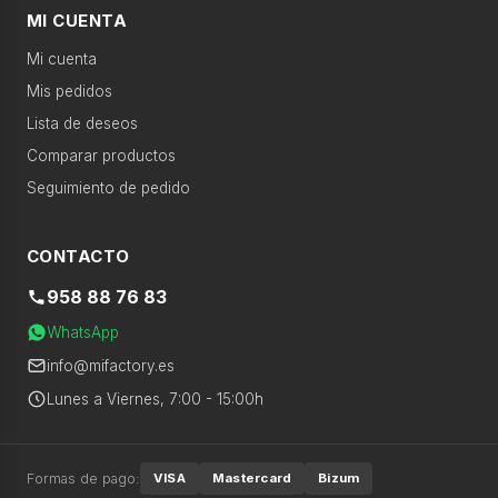
›
Sonido
Gran electro
Sonido
MI CUENTA
Mi cuenta
›
Televisión
Productos recomendados
Mis pedidos
Lista de deseos
›
Telefonía
Comparar productos
Seguimiento de pedido
›
Calefacción
CONTACTO
›
Movilidad
958 88 76 83
eléctrica
WhatsApp
›
Accesorios
info@mifactory.es
Lunes a Viernes, 7:00 - 15:00h
›
Descanso
Formas de pago:
VISA
Mastercard
Bizum