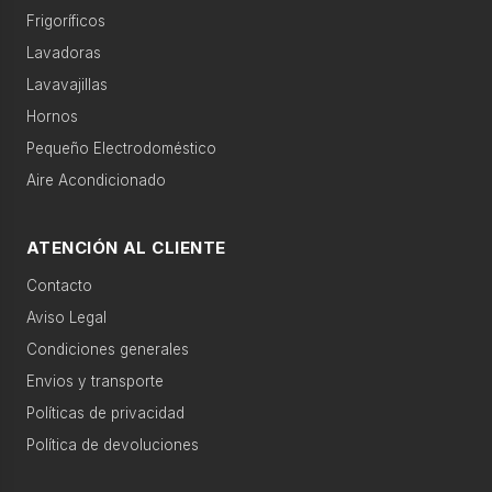
g
Frigoríficos
Búsquedas populares
o
Lavadoras
r
lavadora 9kg
frigorífico no frost
í
Lavavajillas
a
Hornos
lavavajillas integrable
horno pirolítico
s
Pequeño Electrodoméstico
aire acondicionado
microondas encastrable
Aire Acondicionado
›
Gran
electro
Categorías relacionadas
ATENCIÓN AL CLIENTE
›
Pequeño
Contacto
Movilidad eléctrica
Accesorios
electro
Aviso Legal
›
Condiciones generales
Climatización
Agua caliente
Televisión
Envios y transporte
Políticas de privacidad
›
Agua
Calefacción
Telefonía
caliente
Política de devoluciones