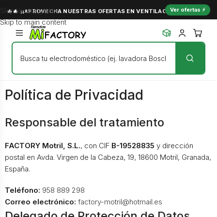
Skip to navigation
Ver ofertas ⚡
🔥🔥 ¡¡APROVECHA NUESTRAS OFERTAS EN VENTILACIÓN Y NO PASES C
Skip to main content
Política de Privacidad
Responsable del tratamiento
FACTORY Motril, S.L.
, con CIF
B-19528835
y dirección
postal en Avda. Virgen de la Cabeza, 19, 18600 Motril, Granada,
España.
Teléfono:
958 889 298
Correo electrónico:
factory-motril@hotmail.es
Delegado de Protección de Datos