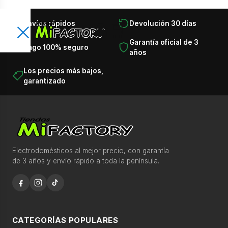
×
Envíos rápidos
Devolución 30 días
👤
🛒
Encuentra lo que necesitas en
×
Garantía oficial de 3
Pago 100% seguro
segundos
años
Busca productos, categorías, marcas, ofertas y
T
Los precios más bajos,
recomendaciones.
garantizado
o
d
⌕
a
s
l
Recomendaciones para comprar más rápido
a
Electrodomésticos al mejor precio, con garantía
de 3 años y envío rápido a toda la península.
s
c
Ofertas destacadas esta semana
a
Descubre productos seleccionados con disponibilidad
t
y precio competitivo.
e
CATEGORÍAS POPULARES